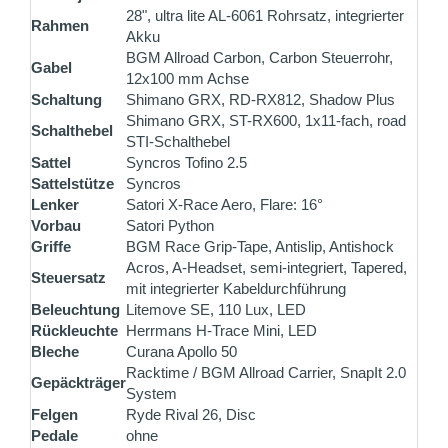
28", ultra lite AL-6061 Rohrsatz, integrierter
Rahmen
Akku
BGM Allroad Carbon, Carbon Steuerrohr,
Gabel
12x100 mm Achse
Schaltung
Shimano GRX, RD-RX812, Shadow Plus
Shimano GRX, ST-RX600, 1x11-fach, road
Schalthebel
STI-Schalthebel
Sattel
Syncros Tofino 2.5
Sattelstütze
Syncros
Lenker
Satori X-Race Aero, Flare: 16°
Vorbau
Satori Python
Griffe
BGM Race Grip-Tape, Antislip, Antishock
Acros, A-Headset, semi-integriert, Tapered,
Steuersatz
mit integrierter Kabeldurchführung
Beleuchtung
Litemove SE, 110 Lux, LED
Rückleuchte
Herrmans H-Trace Mini, LED
Bleche
Curana Apollo 50
Racktime / BGM Allroad Carrier, SnapIt 2.0
Gepäckträger
System
Felgen
Ryde Rival 26, Disc
Pedale
ohne