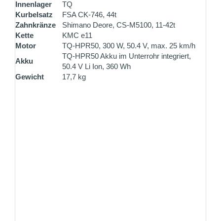
Innenlager
TQ
Kurbelsatz
FSA CK-746, 44t
Zahnkränze
Shimano Deore, CS-M5100, 11-42t
Kette
KMC e11
Motor
TQ-HPR50, 300 W, 50.4 V, max. 25 km/h
TQ-HPR50 Akku im Unterrohr integriert,
Akku
50.4 V Li Ion, 360 Wh
Gewicht
17,7 kg
ZAHLUNG PER VORKASSE
Überweisen Sie den Rechnungsbetrag gleich nach
Ihrer Bestellung und erhalten Sie 1% Rabatt