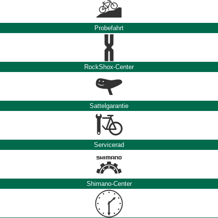
Probefahrt
RockShox-Center
Sattelgarantie
Servicerad
Shimano-Center