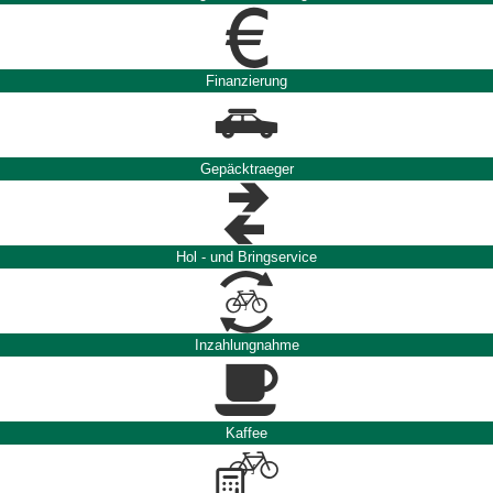
Finanzierung
Gepäcktraeger
Hol - und Bringservice
Inzahlungnahme
Kaffee