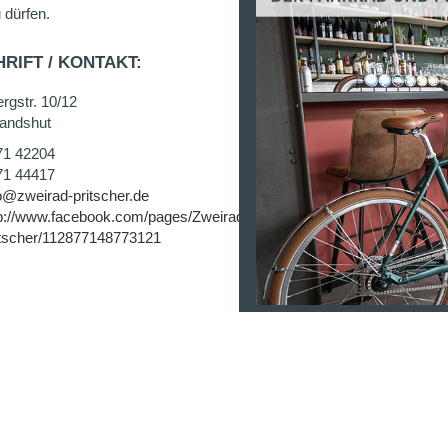
 dürfen.
RIFT / KONTAKT:
rgstr. 10/12
andshut
71 42204
71 44417
o@zweirad-pritscher.de
p://www.facebook.com/pages/Zweirad-
itscher/112877148773121