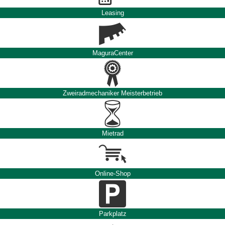
Leasing
MaguraCenter
Zweiradmechaniker Meisterbetrieb
Mietrad
Online-Shop
Parkplatz