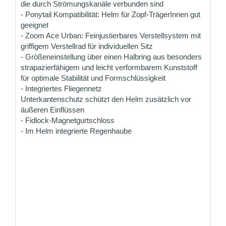
die durch Strömungskanäle verbunden sind
- Ponytail Kompatibilität: Helm für Zopf-TrägerInnen gut
geeignet
- Zoom Ace Urban: Feinjustierbares Verstellsystem mit
griffigem Verstellrad für individuellen Sitz
- Größeneinstellung über einen Halbring aus besonders
strapazierfähigem und leicht verformbarem Kunststoff
für optimale Stabilität und Formschlüssigkeit
- Integriertes Fliegennetz
Unterkantenschutz schützt den Helm zusätzlich vor
äußeren Einflüssen
- Fidlock-Magnetgurtschloss
- Im Helm integrierte Regenhaube
ZAHLUNG PER VORKASSE
Überweisen Sie den Rechnungsbetrag gleich nach
Ihrer Bestellung und erhalten Sie 1% Rabatt