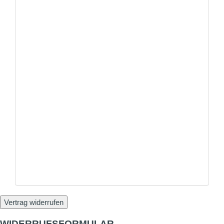
ZAHLUNG PER PAYPAL
Online kaufen und einfach bezahlen mit PayPal
ZAHLUNG ALS SELBSTABHOLER
Bezahlen Sie vor Ort einfach und unkompliziert und
erhalten Sie 2% Rabatt
Vertrag widerrufen
WIDERRUFSFORMULAR