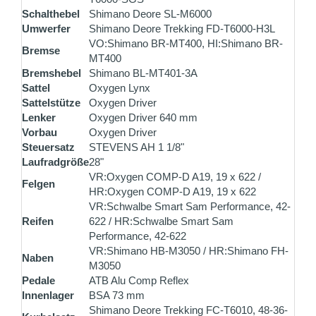
Schalthebel
Shimano Deore SL-M6000
Umwerfer
Shimano Deore Trekking FD-T6000-H3L
VO:Shimano BR-MT400, HI:Shimano BR-
Bremse
MT400
Bremshebel
Shimano BL-MT401-3A
Sattel
Oxygen Lynx
Sattelstütze
Oxygen Driver
Lenker
Oxygen Driver 640 mm
Vorbau
Oxygen Driver
Steuersatz
STEVENS AH 1 1/8"
Laufradgröße
28"
VR:Oxygen COMP-D A19, 19 x 622 /
Felgen
HR:Oxygen COMP-D A19, 19 x 622
VR:Schwalbe Smart Sam Performance, 42-
Reifen
622 / HR:Schwalbe Smart Sam
Performance, 42-622
VR:Shimano HB-M3050 / HR:Shimano FH-
Naben
M3050
Pedale
ATB Alu Comp Reflex
Innenlager
BSA 73 mm
Shimano Deore Trekking FC-T6010, 48-36-