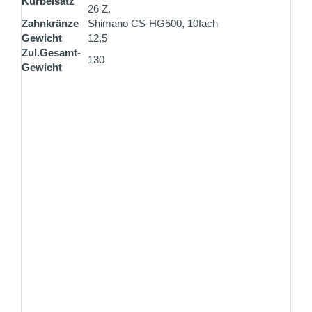
Kurbelsatz
26 Z.
Zahnkränze
Shimano CS-HG500, 10fach
Gewicht
12,5
Zul.Gesamt-
130
Gewicht
ZAHLUNG PER VORKASSE
Überweisen Sie den Rechnungsbetrag gleich nach
Ihrer Bestellung und erhalten Sie 1% Rabatt
ZAHLUNG PER PAYPAL
Online kaufen und einfach bezahlen mit PayPal