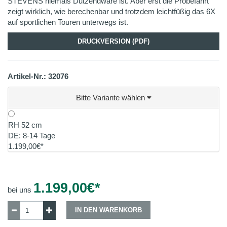
STEVENS niemals Dutzendware ist. Aber erst die Probefahrt
zeigt wirklich, wie berechenbar und trotzdem leichtfüßig das 6X
auf sportlichen Touren unterwegs ist.
DRUCKVERSION (PDF)
Artikel-Nr.: 32076
Bitte Variante wählen
RH 52 cm
DE: 8-14 Tage
1.199,00€*
1.199,00
€*
bei uns
IN DEN WARENKORB